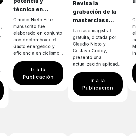
potencia y
u
Revisa la
técnica en
grabación de la
ciclismo indoor
masterclass
Claudio Nieto Este
C
manuscrito fue
m
sobre recientes
La clase magistral
elaborado en conjunto
e
publicaciones en
n
gratuita, dictada por
con doctorchoice.cl
c
Claudio Nieto y
trail y triatlón
Gasto energético y
M
Gustavo Godoy,
eficiencia en ciclismo
i
presentó una
El ciclismo indoor ha
a
actualización aplicada
dejado de ser una
e
Ir a la
o,
sobre el rendimiento
simple alternativa al
C
Publicación
to
en estas disciplinas,
entrenamiento en ruta
c
Ir a la
s
integrando evidencia
para…
o
Publicación
científica y
l
experiencia práctica
v
en entrenamiento. Se…