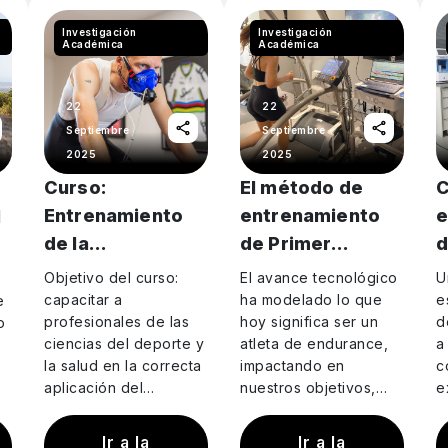
Investigación
Investigación
Académica
Académica
22
22
Septiembre
Septiembre
2025
2025
Curso:
El método de
C
Entrenamiento
entrenamiento
e
l
de la
de Primer
d
Musculatura
Umbral: el atleta
r
Objetivo del curso:
El avance tecnológico
U
Respiratoria en
desde una
capacitar a
ha modelado lo que
e
e
profesionales de las
hoy significa ser un
d
o
Deportistas de
mirada integral
ciencias del deporte y
atleta de endurance,
a
“Endurance”
la salud en la correcta
impactando en
c
aplicación del
nuestros objetivos,
e
entrenamiento de la
costumbre e incluso
f
do
musculatura
en nuestro lenguaje.
r
Ir a la
Ir a la