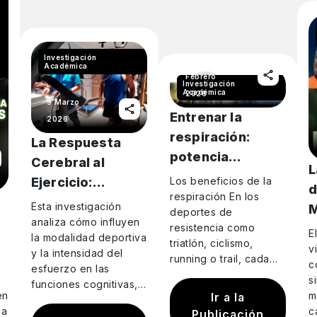
Investigación
25
Académica
Febrero
Investigación
Académica
2026
9 Marzo
Entrenar la
2026
respiración:
La Respuesta
potencia
Cerebral al
L
inspiratoria,
Los beneficios de la
Ejercicio:
d
rendimiento y
respiración En los
Intensidad y
Esta investigación
M
deportes de
longevidad
Personalización
analiza cómo influyen
resistencia como
E
la modalidad deportiva
Mental
triatlón, ciclismo,
v
y la intensidad del
running o trail, cada
c
esfuerzo en las
detalle cuenta cuando
s
funciones cognitivas,
el objetivo es sostener
en
m
Ir a la
2
específicamente en la
el rendimiento en el
ia
c
Publicación
capacidad de