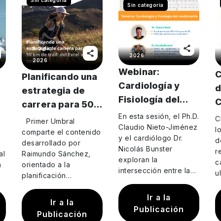
Sin categoría
Sin categoría
8 Mayo
9 Julio
2026
2026
Webinar:
C
Planificando una
Cardiología y
d
estrategia de
Fisiología del
C
carrera para 50
Rendimiento
F
En esta sesión, el Ph.D.
a
km de trail: del
C
Primer Umbral
Claudio Nieto-Jiménez
l
Excel al cerro
comparte el contenido
y el cardiólogo Dr.
d
a
desarrollado por
Nicolás Bunster
r
al
Raimundo Sánchez,
exploran la
c
a
orientado a la
intersección entre la
u
planificación
fisiología avanzada y
c
estratégica de una
la salud
e
Ir a la
d,
carrera de trail running
Ir a la
cardiovascular. Ambos
e
de 50 km mediante el
Publicación
Publicación
especialistas unen las
d
análisis de datos, la…