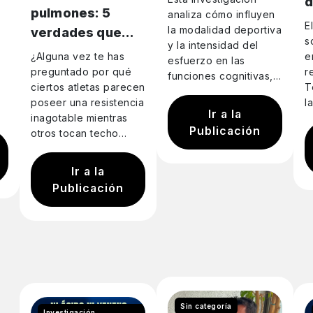
d
pulmones: 5
Personalización
analiza cómo influyen
t
E
la modalidad deportiva
verdades que
Mental
s
y la intensidad del
cambiarán tu
¿Alguna vez te has
e
esfuerzo en las
forma de
preguntado por qué
r
funciones cognitivas,
ciertos atletas parecen
T
entender el VO2
específicamente en la
poseer una resistencia
l
capacidad de
Máx
Ir a la
inagotable mientras
d
inhibición de triatletas
Publicación
otros tocan techo
d
experimentados.
mucho antes? Solemos
d
Mediante pruebas de
atribuirlo a una
natación,…
Ir a la
“capacidad pulmonar”
Publicación
excepcional, pero la
realidad…
Sin categoría
Investigación