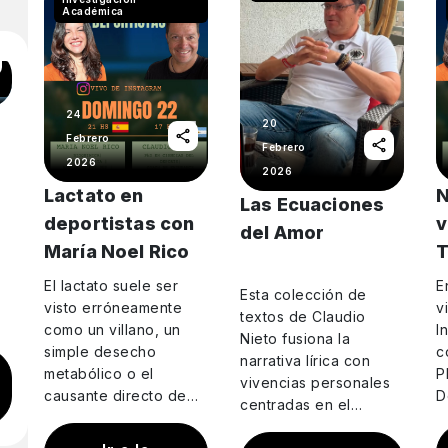
Académica
24
20
Febrero
Febrero
2026
2026
Lactato en
N
Las Ecuaciones
deportistas con
v
del Amor
María Noel Rico
T
V
El lactato suele ser
E
Esta colección de
visto erróneamente
v
textos de Claudio
como un villano, un
I
Nieto fusiona la
o
simple desecho
c
narrativa lírica con
er
metabólico o el
P
vivencias personales
causante directo de
D
centradas en el
las agujetas, pero en
a
triatlón, el romance y
realidad es la base
e