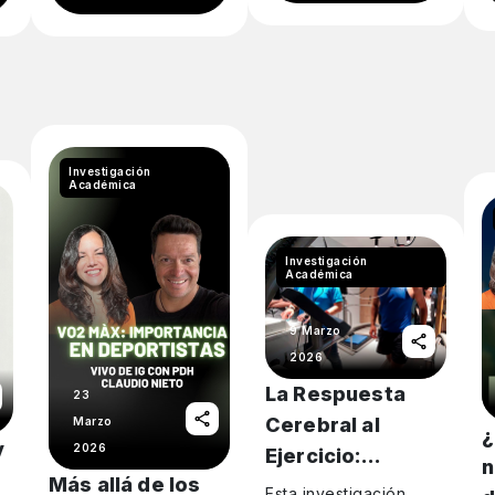
miradas del…
f
Investigación
Académica
Investigación
Académica
9 Marzo
2026
La Respuesta
23
Cerebral al
Marzo
¿
y
2026
Ejercicio:
n
Más allá de los
Intensidad y
Esta investigación